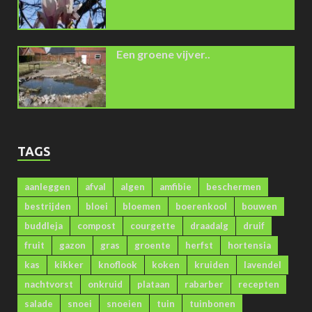
Een groene vijver..
TAGS
aanleggen
afval
algen
amfibie
beschermen
bestrijden
bloei
bloemen
boerenkool
bouwen
buddleja
compost
courgette
draadalg
druif
fruit
gazon
gras
groente
herfst
hortensia
kas
kikker
knoflook
koken
kruiden
lavendel
nachtvorst
onkruid
plataan
rabarber
recepten
salade
snoei
snoeien
tuin
tuinbonen