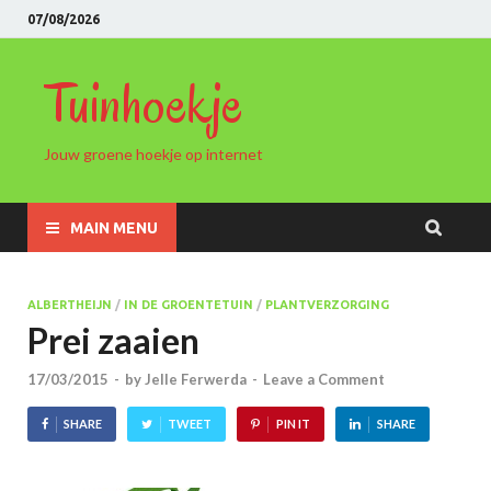
07/08/2026
Tuinhoekje
Jouw groene hoekje op internet
MAIN MENU
ALBERTHEIJN
/
IN DE GROENTETUIN
/
PLANTVERZORGING
Prei zaaien
17/03/2015
-
by
Jelle Ferwerda
-
Leave a Comment
SHARE
TWEET
PIN IT
SHARE