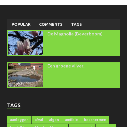
POPULAR
COMMENTS
TAGS
De Magnolia (Beverboom)
Een groene vijver..
TAGS
aanleggen
afval
algen
amfibie
beschermen