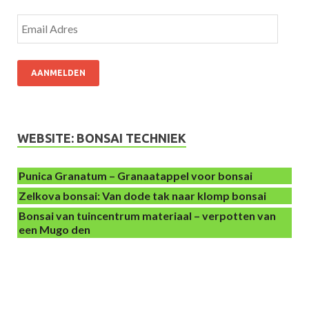
AANMELDEN
WEBSITE: BONSAI TECHNIEK
Punica Granatum – Granaatappel voor bonsai
Zelkova bonsai: Van dode tak naar klomp bonsai
Bonsai van tuincentrum materiaal – verpotten van
een Mugo den