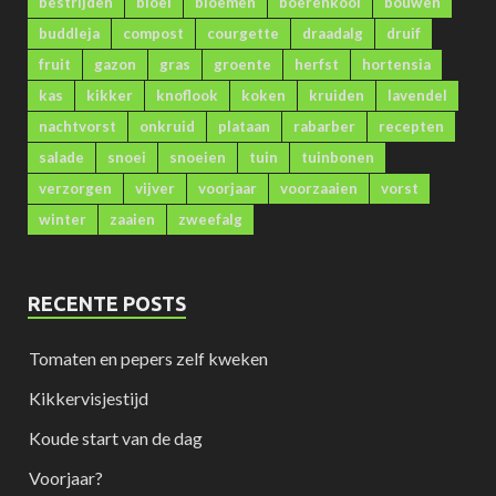
bestrijden
bloei
bloemen
boerenkool
bouwen
buddleja
compost
courgette
draadalg
druif
fruit
gazon
gras
groente
herfst
hortensia
kas
kikker
knoflook
koken
kruiden
lavendel
nachtvorst
onkruid
plataan
rabarber
recepten
salade
snoei
snoeien
tuin
tuinbonen
verzorgen
vijver
voorjaar
voorzaaien
vorst
winter
zaaien
zweefalg
RECENTE POSTS
Tomaten en pepers zelf kweken
Kikkervisjestijd
Koude start van de dag
Voorjaar?