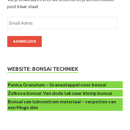
post klaar staat
AANMELDEN
WEBSITE: BONSAI TECHNIEK
Punica Granatum – Granaatappel voor bonsai
Zelkova bonsai: Van dode tak naar klomp bonsai
Bonsai van tuincentrum materiaal – verpotten van
een Mugo den