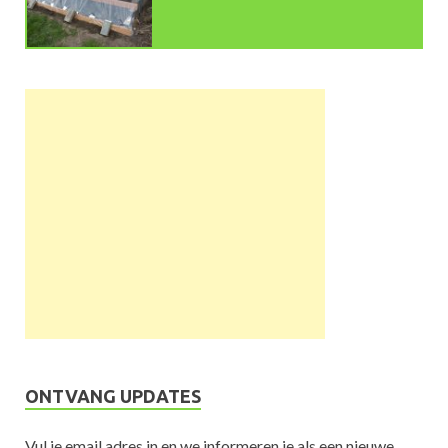
ONTVANG UPDATES
Vul je email adres in en we informeren je als een nieuwe