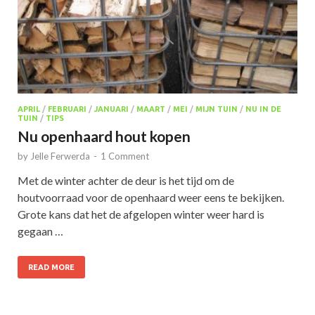
APRIL
/
FEBRUARI
/
JANUARI
/
MAART
/
MEI
/
MIJN TUIN
/
NU IN DE
TUIN
/
TIPS
Nu openhaard hout kopen
by
Jelle Ferwerda
-
1 Comment
Met de winter achter de deur is het tijd om de
houtvoorraad voor de openhaard weer eens te bekijken.
Grote kans dat het de afgelopen winter weer hard is
gegaan …
READ MORE