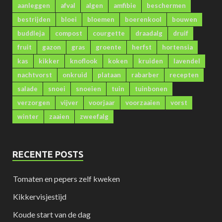
aanleggen
afval
algen
amfibie
beschermen
bestrijden
bloei
bloemen
boerenkool
bouwen
buddleja
compost
courgette
draadalg
druif
fruit
gazon
gras
groente
herfst
hortensia
kas
kikker
knoflook
koken
kruiden
lavendel
nachtvorst
onkruid
plataan
rabarber
recepten
salade
snoei
snoeien
tuin
tuinbonen
verzorgen
vijver
voorjaar
voorzaaien
vorst
winter
zaaien
zweefalg
RECENTE POSTS
Tomaten en pepers zelf kweken
Kikkervisjestijd
Koude start van de dag