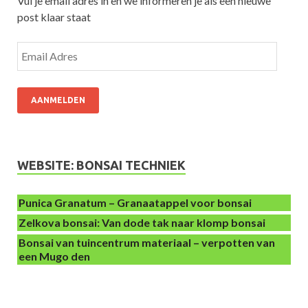
Vul je email adres in en we informeren je als een nieuwe
post klaar staat
AANMELDEN
WEBSITE: BONSAI TECHNIEK
Punica Granatum – Granaatappel voor bonsai
Zelkova bonsai: Van dode tak naar klomp bonsai
Bonsai van tuincentrum materiaal – verpotten van
een Mugo den