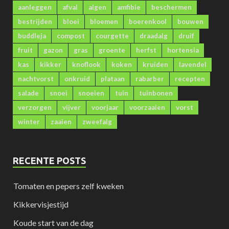
aanleggen
afval
algen
amfibie
beschermen
bestrijden
bloei
bloemen
boerenkool
bouwen
buddleja
compost
courgette
draadalg
druif
fruit
gazon
gras
groente
herfst
hortensia
kas
kikker
knoflook
koken
kruiden
lavendel
nachtvorst
onkruid
plataan
rabarber
recepten
salade
snoei
snoeien
tuin
tuinbonen
verzorgen
vijver
voorjaar
voorzaaien
vorst
winter
zaaien
zweefalg
RECENTE POSTS
Tomaten en pepers zelf kweken
Kikkervisjestijd
Koude start van de dag