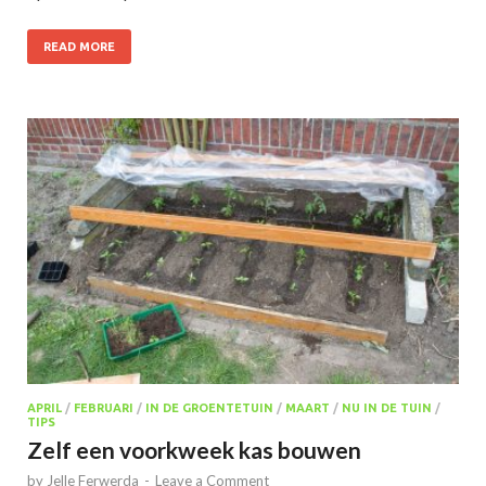
READ MORE
APRIL
/
FEBRUARI
/
IN DE GROENTETUIN
/
MAART
/
NU IN DE TUIN
/
TIPS
Zelf een voorkweek kas bouwen
by
Jelle Ferwerda
-
Leave a Comment