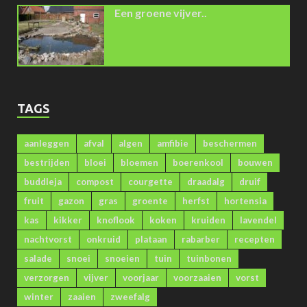
Een groene vijver..
TAGS
aanleggen
afval
algen
amfibie
beschermen
bestrijden
bloei
bloemen
boerenkool
bouwen
buddleja
compost
courgette
draadalg
druif
fruit
gazon
gras
groente
herfst
hortensia
kas
kikker
knoflook
koken
kruiden
lavendel
nachtvorst
onkruid
plataan
rabarber
recepten
salade
snoei
snoeien
tuin
tuinbonen
verzorgen
vijver
voorjaar
voorzaaien
vorst
winter
zaaien
zweefalg