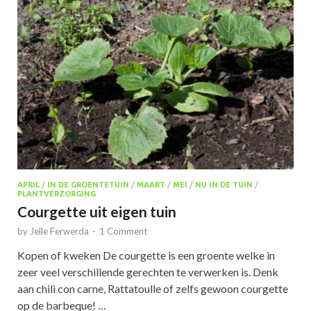
APRIL
/
IN DE GROENTETUIN
/
MAART
/
MEI
/
NU IN DE TUIN
/
PLANTVERZORGING
Courgette uit eigen tuin
by
Jelle Ferwerda
-
1 Comment
Kopen of kweken De courgette is een groente welke in
zeer veel verschillende gerechten te verwerken is. Denk
aan chili con carne, Rattatoulle of zelfs gewoon courgette
op de barbeque! …