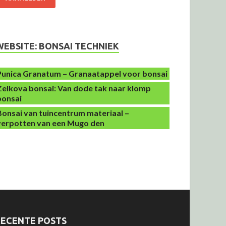
WEBSITE: BONSAI TECHNIEK
Punica Granatum – Granaatappel voor bonsai
Zelkova bonsai: Van dode tak naar klomp
bonsai
Bonsai van tuincentrum materiaal –
verpotten van een Mugo den
RECENTE POSTS