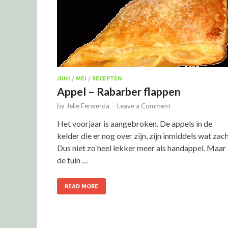
JUNI
/
MEI
/
RECEPTEN
Appel – Rabarber flappen
by
Jelle Ferwerda
-
Leave a Comment
Het voorjaar is aangebroken. De appels in de
kelder die er nog over zijn, zijn inmiddels wat zach
Dus niet zo heel lekker meer als handappel. Maar 
de tuin …
READ MORE