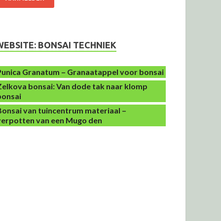
WEBSITE: BONSAI TECHNIEK
Punica Granatum – Granaatappel voor bonsai
Zelkova bonsai: Van dode tak naar klomp
bonsai
Bonsai van tuincentrum materiaal –
verpotten van een Mugo den