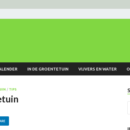
ALENDER
IN DE GROENTETUIN
VIJVERS EN WATER
O
TUIN
/
TIPS
etuin
ARE