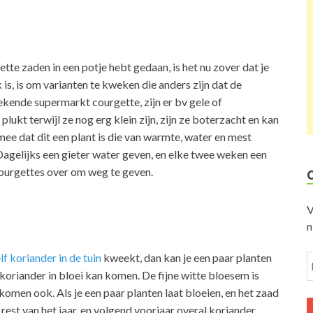
tte zaden in een potje hebt gedaan, is het nu zover dat je
 is, is om varianten te kweken die anders zijn dat de
ekende supermarkt courgette, zijn er bv gele of
lukt terwijl ze nog erg klein zijn, zijn ze boterzacht en kan
mee dat dit een plant is die van warmte, water en mest
agelijks een gieter water geven, en elke twee weken een
courgettes over om weg te geven.
V
n
lf koriander in de tuin
kweekt, dan kan je een paar planten
koriander in bloei kan komen. De fijne witte bloesem is
komen ook. Als je een paar planten laat bloeien, en het zaad
e rest van het jaar, en volgend voorjaar overal koriander