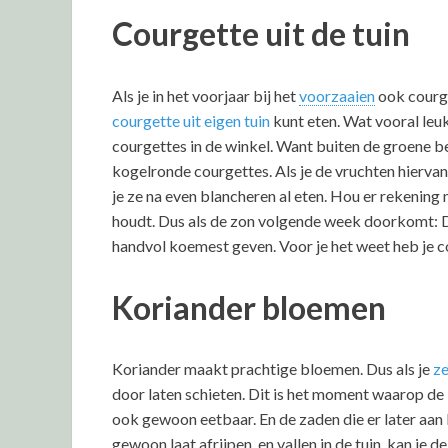
Courgette uit de tuin
Als je in het voorjaar bij het
voorzaaien
ook courge
courgette uit eigen tuin
kunt eten. Wat vooral leuk
courgettes in de winkel. Want buiten de groene b
kogelronde courgettes. Als je de vruchten hiervan p
je ze na even blancheren al eten. Hou er rekening 
houdt. Dus als de zon volgende week doorkomt: D
handvol koemest geven. Voor je het weet heb je 
Koriander bloemen
Koriander maakt prachtige bloemen. Dus als je
ze
door laten schieten. Dit is het moment waarop de 
ook gewoon eetbaar. En de zaden die er later aan 
gewoon laat afrijpen, en vallen in de tuin, kan je d