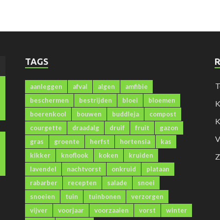
TAGS
)
T
aanleggen
afval
algen
amfibie
beschermen
bestrijden
bloei
bloemen
K
boerenkool
bouwen
buddleja
compost
K
courgette
draadalg
druif
fruit
gazon
V
gras
groente
herfst
hortensia
kas
kikker
knoflook
koken
kruiden
Z
lavendel
nachtvorst
onkruid
plataan
rabarber
recepten
salade
snoei
snoeien
tuin
tuinbonen
verzorgen
vijver
voorjaar
voorzaaien
vorst
winter