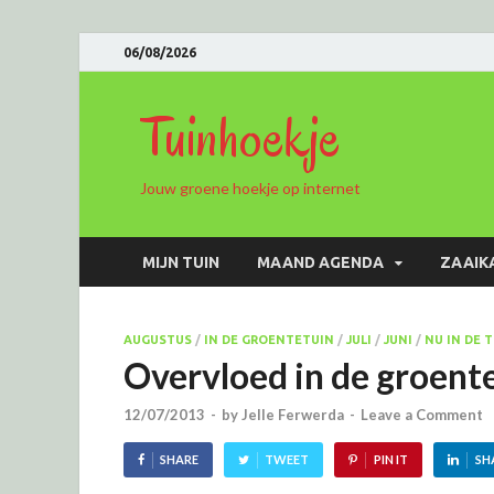
06/08/2026
Tuinhoekje
Jouw groene hoekje op internet
MIJN TUIN
MAAND AGENDA
ZAAIK
AUGUSTUS
/
IN DE GROENTETUIN
/
JULI
/
JUNI
/
NU IN DE 
Overvloed in de groent
12/07/2013
-
by
Jelle Ferwerda
-
Leave a Comment
SHARE
TWEET
PIN IT
SH