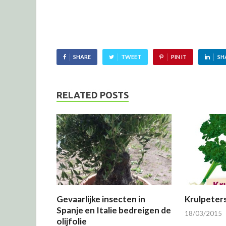
SHARE
TWEET
PIN IT
SH
RELATED POSTS
Gevaarlijke insecten in
Krulpeters
Spanje en Italie bedreigen de
18/03/2015
olijfolie