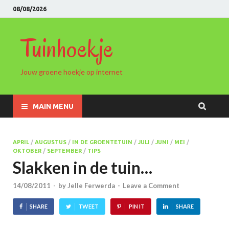
08/08/2026
Tuinhoekje
Jouw groene hoekje op internet
MAIN MENU
APRIL
/
AUGUSTUS
/
IN DE GROENTETUIN
/
JULI
/
JUNI
/
MEI
/
OKTOBER
/
SEPTEMBER
/
TIPS
Slakken in de tuin…
14/08/2011
-
by
Jelle Ferwerda
-
Leave a Comment
SHARE
TWEET
PIN IT
SHARE