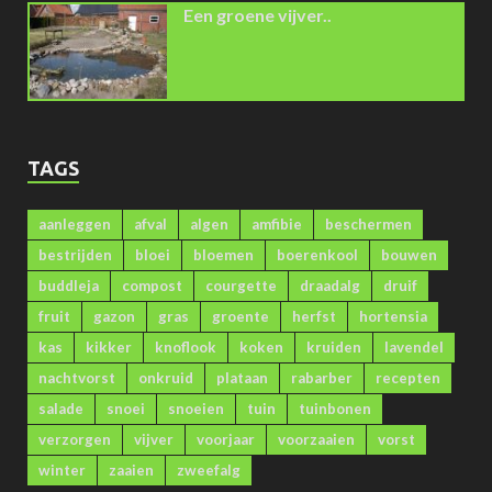
Een groene vijver..
TAGS
aanleggen
afval
algen
amfibie
beschermen
bestrijden
bloei
bloemen
boerenkool
bouwen
buddleja
compost
courgette
draadalg
druif
fruit
gazon
gras
groente
herfst
hortensia
kas
kikker
knoflook
koken
kruiden
lavendel
nachtvorst
onkruid
plataan
rabarber
recepten
salade
snoei
snoeien
tuin
tuinbonen
verzorgen
vijver
voorjaar
voorzaaien
vorst
winter
zaaien
zweefalg