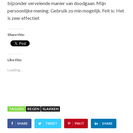
bijzonder vervelende manier van doodgaan. Mijn
persoonlijke mening: Gebruik zo min mogelijk. Feit is: Het
is zeer effectief.
Share this:
Like this:
Loading...
TAGGED
REGEN
SLAKKEN
SHARE
TWEET
PIN IT
SHARE