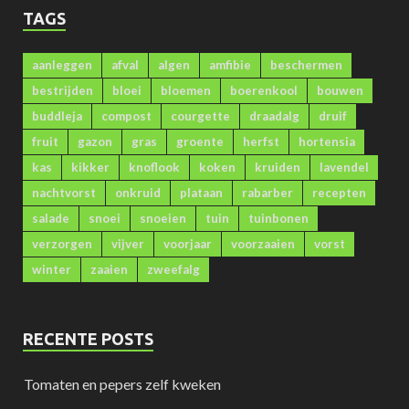
TAGS
aanleggen
afval
algen
amfibie
beschermen
bestrijden
bloei
bloemen
boerenkool
bouwen
buddleja
compost
courgette
draadalg
druif
fruit
gazon
gras
groente
herfst
hortensia
kas
kikker
knoflook
koken
kruiden
lavendel
nachtvorst
onkruid
plataan
rabarber
recepten
salade
snoei
snoeien
tuin
tuinbonen
verzorgen
vijver
voorjaar
voorzaaien
vorst
winter
zaaien
zweefalg
RECENTE POSTS
Tomaten en pepers zelf kweken