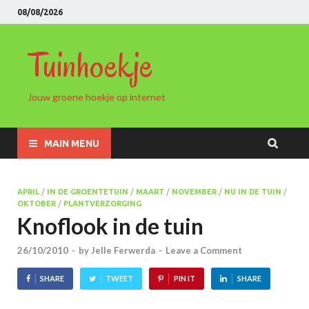
08/08/2026
Tuinhoekje
Jouw groene hoekje op internet
MAIN MENU
APRIL
/
IN DE GROENTETUIN
/
MAART
/
NOVEMBER
/
NU IN DE TUIN
/
OKTOBER
/
PLANTVERZORGING
Knoflook in de tuin
26/10/2010
-
by
Jelle Ferwerda
-
Leave a Comment
SHARE
TWEET
PIN IT
SHARE