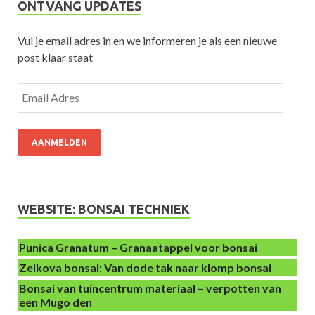
ONTVANG UPDATES
Vul je email adres in en we informeren je als een nieuwe
post klaar staat
AANMELDEN
WEBSITE: BONSAI TECHNIEK
Punica Granatum – Granaatappel voor bonsai
Zelkova bonsai: Van dode tak naar klomp bonsai
Bonsai van tuincentrum materiaal – verpotten van
een Mugo den