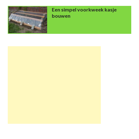
Een simpel voorkweek kasje
bouwen