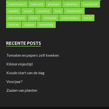
nachtvorst
onkruid
plataan
rabarber
recepten
salade
snoei
snoeien
tuin
tuinbonen
verzorgen
vijver
voorjaar
voorzaaien
vorst
winter
zaaien
zweefalg
RECENTE POSTS
Tomaten en pepers zelf kweken
Kikkervisjestijd
Koude start van de dag
Voorjaar?
Zaaien van planten