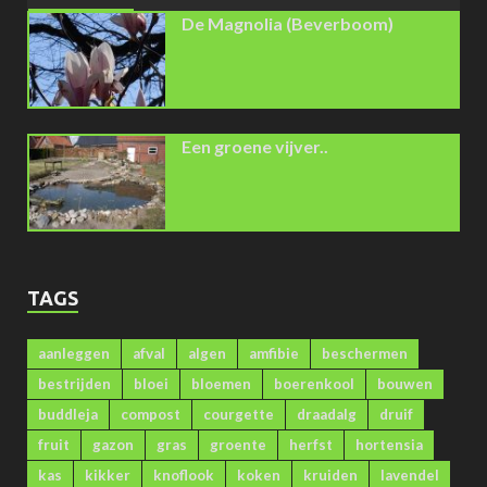
De Magnolia (Beverboom)
Een groene vijver..
TAGS
aanleggen
afval
algen
amfibie
beschermen
bestrijden
bloei
bloemen
boerenkool
bouwen
buddleja
compost
courgette
draadalg
druif
fruit
gazon
gras
groente
herfst
hortensia
kas
kikker
knoflook
koken
kruiden
lavendel