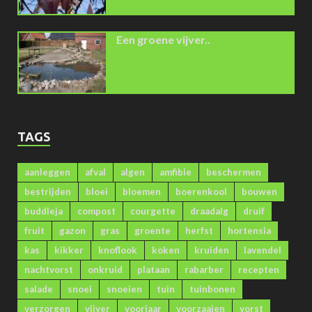
Een groene vijver..
TAGS
aanleggen
afval
algen
amfibie
beschermen
bestrijden
bloei
bloemen
boerenkool
bouwen
buddleja
compost
courgette
draadalg
druif
fruit
gazon
gras
groente
herfst
hortensia
kas
kikker
knoflook
koken
kruiden
lavendel
nachtvorst
onkruid
plataan
rabarber
recepten
salade
snoei
snoeien
tuin
tuinbonen
verzorgen
vijver
voorjaar
voorzaaien
vorst