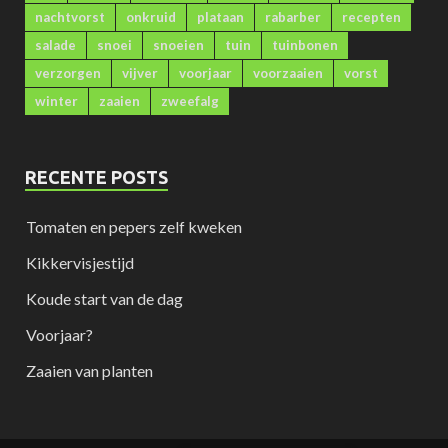
nachtvorst
onkruid
plataan
rabarber
recepten
salade
snoei
snoeien
tuin
tuinbonen
verzorgen
vijver
voorjaar
voorzaaien
vorst
winter
zaaien
zweefalg
RECENTE POSTS
Tomaten en pepers zelf kweken
Kikkervisjestijd
Koude start van de dag
Voorjaar?
Zaaien van planten