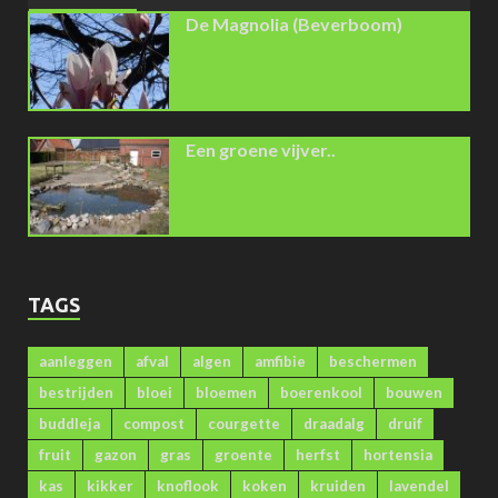
De Magnolia (Beverboom)
Een groene vijver..
TAGS
aanleggen
afval
algen
amfibie
beschermen
bestrijden
bloei
bloemen
boerenkool
bouwen
buddleja
compost
courgette
draadalg
druif
fruit
gazon
gras
groente
herfst
hortensia
kas
kikker
knoflook
koken
kruiden
lavendel