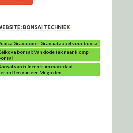
WEBSITE: BONSAI TECHNIEK
Punica Granatum – Granaatappel voor bonsai
Zelkova bonsai: Van dode tak naar klomp
bonsai
Bonsai van tuincentrum materiaal –
verpotten van een Mugo den