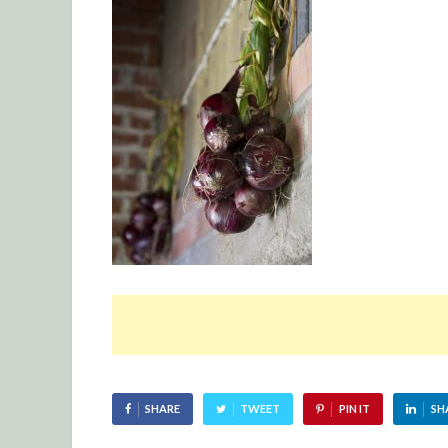
SHARE
TWEET
PIN IT
SH