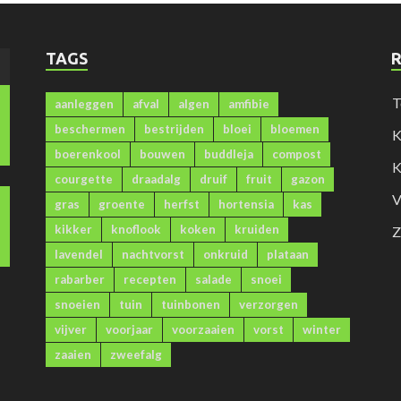
TAGS
)
T
aanleggen
afval
algen
amfibie
beschermen
bestrijden
bloei
bloemen
K
boerenkool
bouwen
buddleja
compost
K
courgette
draadalg
druif
fruit
gazon
V
gras
groente
herfst
hortensia
kas
kikker
knoflook
koken
kruiden
Z
lavendel
nachtvorst
onkruid
plataan
rabarber
recepten
salade
snoei
snoeien
tuin
tuinbonen
verzorgen
vijver
voorjaar
voorzaaien
vorst
winter
zaaien
zweefalg