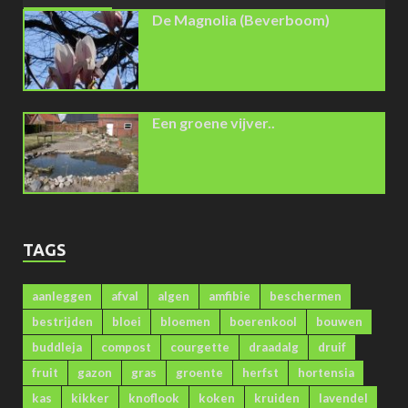
De Magnolia (Beverboom)
Een groene vijver..
TAGS
aanleggen
afval
algen
amfibie
beschermen
bestrijden
bloei
bloemen
boerenkool
bouwen
buddleja
compost
courgette
draadalg
druif
fruit
gazon
gras
groente
herfst
hortensia
kas
kikker
knoflook
koken
kruiden
lavendel