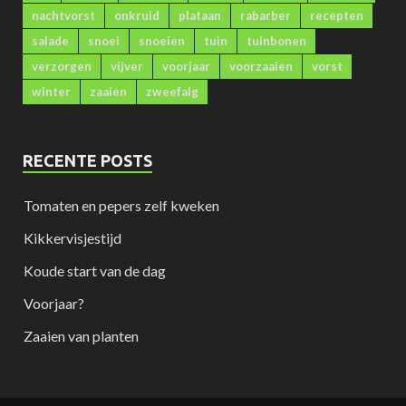
nachtvorst
onkruid
plataan
rabarber
recepten
salade
snoei
snoeien
tuin
tuinbonen
verzorgen
vijver
voorjaar
voorzaaien
vorst
winter
zaaien
zweefalg
RECENTE POSTS
Tomaten en pepers zelf kweken
Kikkervisjestijd
Koude start van de dag
Voorjaar?
Zaaien van planten