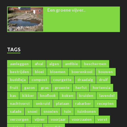
Een groene vijver..
TAGS
aanleggen
afval
algen
amfibie
beschermen
bestrijden
bloei
bloemen
boerenkool
bouwen
buddleja
compost
courgette
draadalg
druif
fruit
gazon
gras
groente
herfst
hortensia
kas
kikker
knoflook
koken
kruiden
lavendel
nachtvorst
onkruid
plataan
rabarber
recepten
salade
snoei
snoeien
tuin
tuinbonen
verzorgen
vijver
voorjaar
voorzaaien
vorst