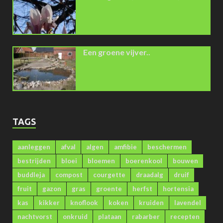
Een groene vijver..
TAGS
aanleggen
afval
algen
amfibie
beschermen
bestrijden
bloei
bloemen
boerenkool
bouwen
buddleja
compost
courgette
draadalg
druif
fruit
gazon
gras
groente
herfst
hortensia
kas
kikker
knoflook
koken
kruiden
lavendel
nachtvorst
onkruid
plataan
rabarber
recepten