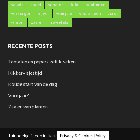
salade
snoei
snoeien
tuin
tuinbonen
verzorgen
vijver
voorjaar
voorzaaien
vorst
winter
zaaien
zweefalg
RECENTE POSTS
Tomaten en pepers zelf kweken
Kikkervisjestijd
Koude start van de dag
Voorjaar?
Zaaien van planten
Tuinhoekje is een initiatief van Bio-Vision
Privacy & Cookies Policy