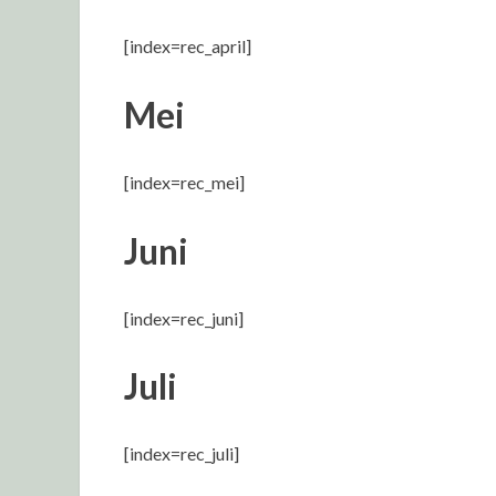
[index=rec_april]
Mei
[index=rec_mei]
Juni
[index=rec_juni]
Juli
[index=rec_juli]