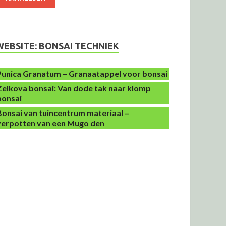
WEBSITE: BONSAI TECHNIEK
Punica Granatum – Granaatappel voor bonsai
Zelkova bonsai: Van dode tak naar klomp
bonsai
Bonsai van tuincentrum materiaal –
verpotten van een Mugo den