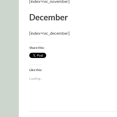
[index=rec_november]
December
[index=rec_december]
Share this:
Like this:
Loading...