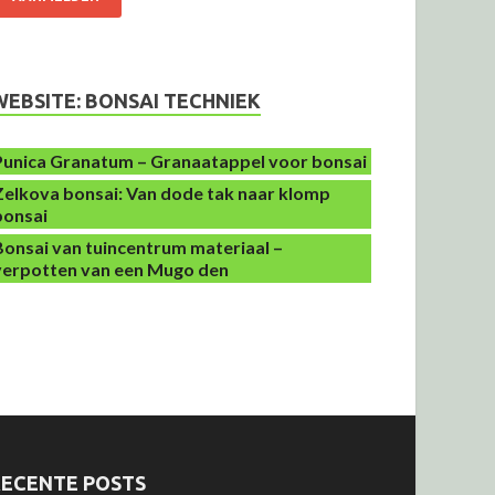
WEBSITE: BONSAI TECHNIEK
Punica Granatum – Granaatappel voor bonsai
Zelkova bonsai: Van dode tak naar klomp
bonsai
Bonsai van tuincentrum materiaal –
verpotten van een Mugo den
RECENTE POSTS