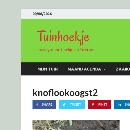
09/08/2026
Tuinhoekje
Jouw groene hoekje op internet
MIJN TUIN
MAAND AGENDA
ZAAIK
knoflookoogst2
SHARE
TWEET
PIN IT
SH