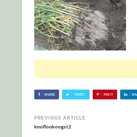
SHARE
TWEET
PIN IT
SH
PREVIOUS ARTICLE
knoflookoogst2