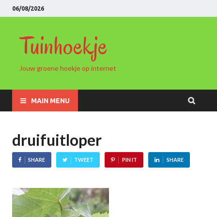
06/08/2026
Tuinhoekje
Jouw groene hoekje op internet
MAIN MENU
druifuitloper
SHARE
TWEET
PIN IT
SHARE