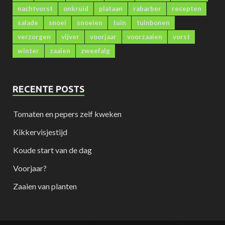
nachtvorst
onkruid
plataan
rabarber
recepten
salade
snoei
snoeien
tuin
tuinbonen
verzorgen
vijver
voorjaar
voorzaaien
vorst
winter
zaaien
zweefalg
RECENTE POSTS
Tomaten en pepers zelf kweken
Kikkervisjestijd
Koude start van de dag
Voorjaar?
Zaaien van planten