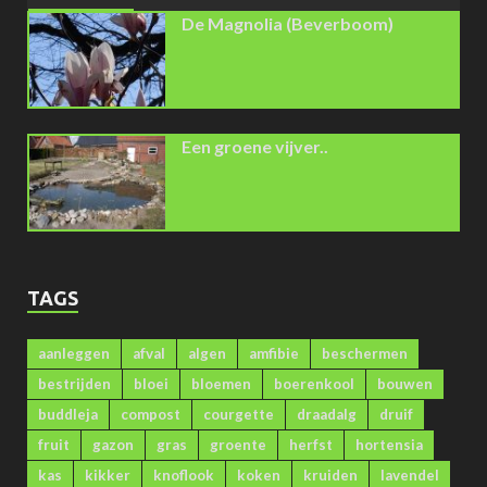
De Magnolia (Beverboom)
Een groene vijver..
TAGS
aanleggen
afval
algen
amfibie
beschermen
bestrijden
bloei
bloemen
boerenkool
bouwen
buddleja
compost
courgette
draadalg
druif
fruit
gazon
gras
groente
herfst
hortensia
kas
kikker
knoflook
koken
kruiden
lavendel