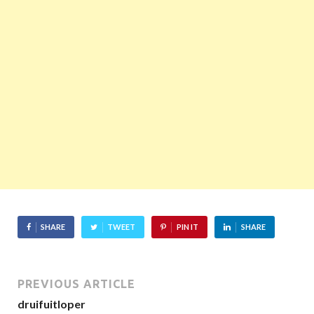
SHARE
TWEET
PIN IT
SHARE
PREVIOUS ARTICLE
druifuitloper