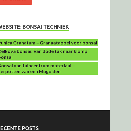
WEBSITE: BONSAI TECHNIEK
Punica Granatum – Granaatappel voor bonsai
Zelkova bonsai: Van dode tak naar klomp
bonsai
Bonsai van tuincentrum materiaal –
verpotten van een Mugo den
RECENTE POSTS