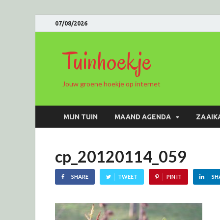
07/08/2026
Tuinhoekje
Jouw groene hoekje op internet
MIJN TUIN
MAAND AGENDA
ZAAIK
cp_20120114_059
SHARE
TWEET
PIN IT
SH