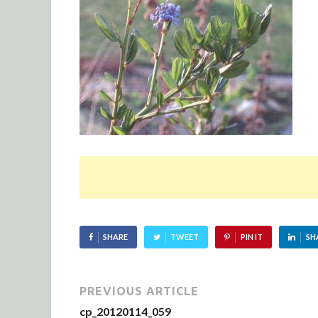
SHARE
TWEET
PIN IT
SH
PREVIOUS ARTICLE
cp_20120114_059