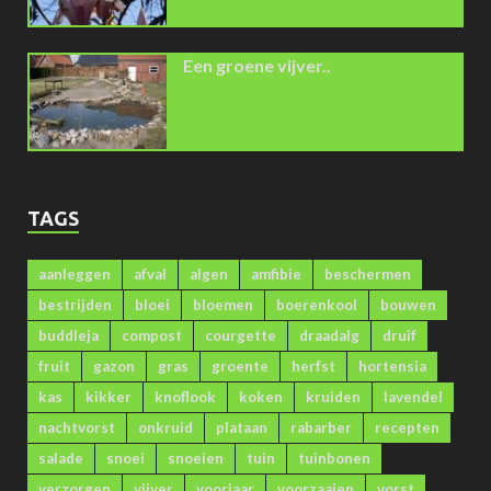
Een groene vijver..
TAGS
aanleggen
afval
algen
amfibie
beschermen
bestrijden
bloei
bloemen
boerenkool
bouwen
buddleja
compost
courgette
draadalg
druif
fruit
gazon
gras
groente
herfst
hortensia
kas
kikker
knoflook
koken
kruiden
lavendel
nachtvorst
onkruid
plataan
rabarber
recepten
salade
snoei
snoeien
tuin
tuinbonen
verzorgen
vijver
voorjaar
voorzaaien
vorst