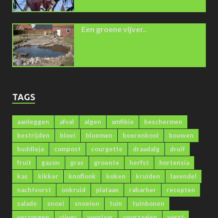
Een groene vijver..
TAGS
aanleggen
afval
algen
amfibie
beschermen
bestrijden
bloei
bloemen
boerenkool
bouwen
buddleja
compost
courgette
draadalg
druif
fruit
gazon
gras
groente
herfst
hortensia
kas
kikker
knoflook
koken
kruiden
lavendel
nachtvorst
onkruid
plataan
rabarber
recepten
salade
snoei
snoeien
tuin
tuinbonen
verzorgen
vijver
voorjaar
voorzaaien
vorst