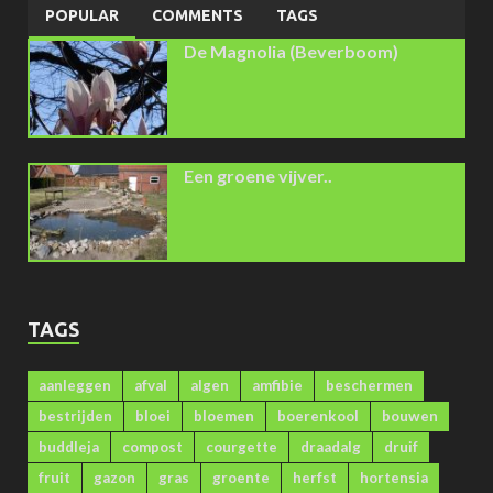
POPULAR
COMMENTS
TAGS
De Magnolia (Beverboom)
Een groene vijver..
TAGS
aanleggen
afval
algen
amfibie
beschermen
bestrijden
bloei
bloemen
boerenkool
bouwen
buddleja
compost
courgette
draadalg
druif
fruit
gazon
gras
groente
herfst
hortensia