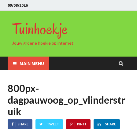
09/08/2026
Tuinhoekje
Jouw groene hoekje op internet
MAIN MENU
800px-
dagpauwoog_op_vlinderstr
uik
SHARE
TWEET
PIN IT
SHARE