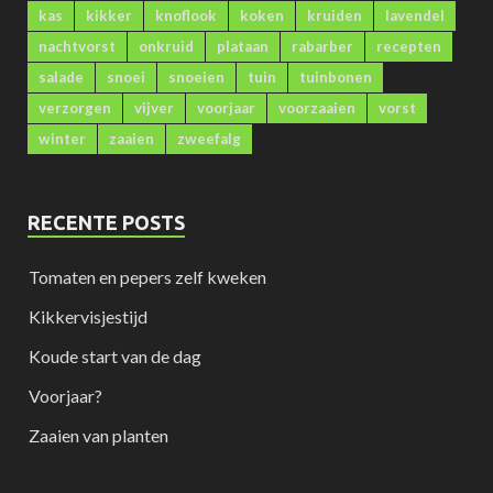
kas
kikker
knoflook
koken
kruiden
lavendel
nachtvorst
onkruid
plataan
rabarber
recepten
salade
snoei
snoeien
tuin
tuinbonen
verzorgen
vijver
voorjaar
voorzaaien
vorst
winter
zaaien
zweefalg
RECENTE POSTS
Tomaten en pepers zelf kweken
Kikkervisjestijd
Koude start van de dag
Voorjaar?
Zaaien van planten