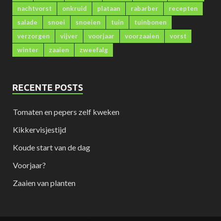
nachtvorst
onkruid
plataan
rabarber
recepten
salade
snoei
snoeien
tuin
tuinbonen
verzorgen
vijver
voorjaar
voorzaaien
vorst
winter
zaaien
zweefalg
RECENTE POSTS
Tomaten en pepers zelf kweken
Kikkervisjestijd
Koude start van de dag
Voorjaar?
Zaaien van planten