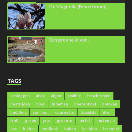
De Magnolia (Beverboom)
Een groene vijver..
TAGS
aanleggen
afval
algen
amfibie
beschermen
bestrijden
bloei
bloemen
boerenkool
bouwen
buddleja
compost
courgette
draadalg
druif
fruit
gazon
gras
groente
herfst
hortensia
kas
kikker
knoflook
koken
kruiden
lavendel