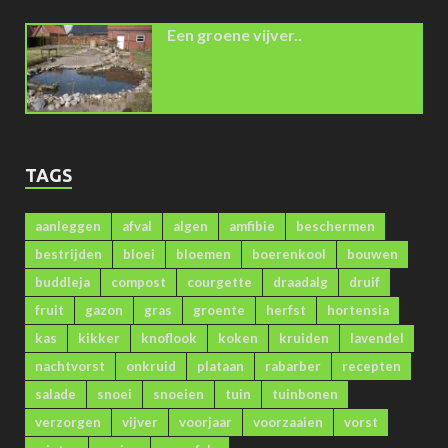
Een groene vijver..
TAGS
aanleggen
afval
algen
amfibie
beschermen
bestrijden
bloei
bloemen
boerenkool
bouwen
buddleja
compost
courgette
draadalg
druif
fruit
gazon
gras
groente
herfst
hortensia
kas
kikker
knoflook
koken
kruiden
lavendel
nachtvorst
onkruid
plataan
rabarber
recepten
salade
snoei
snoeien
tuin
tuinbonen
verzorgen
vijver
voorjaar
voorzaaien
vorst