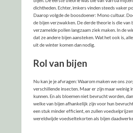
bijen. De eerste theorie was die van Varroa mijten
dichtheden. Echter, imkers vinden steeds vaker p
Daarop volgde de boosdoener: Mono cultuur. Door 
de bijen verzwakken. De derde theorie is die van 
verzamelde pollen langzaam ziek maken. In de win
dat ze andere bijen aansteken. Wat het ook is, a
uit de winter komen dan nodig.
Rol van bijen
Nu kan je je afvragen: Waarom maken we ons zorgen
verschillende insecten. Maar er zijn maar weinig i
kunnen. En als bloemen niet bevrucht worden, dan
welke van bijen afhankelijk zijn voor hun bevruc
een stuk minder efficient, en zullen voedselprijzen 
wereldwijde voedseltekorten als bijen daadwerke