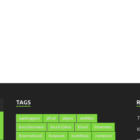
TAGS
)
T
aanleggen
afval
algen
amfibie
beschermen
bestrijden
bloei
bloemen
K
boerenkool
bouwen
buddleja
compost