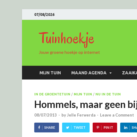
07/08/2026
Tuinhoekje
Jouw groene hoekje op internet
MIJN TUIN
MAAND AGENDA
ZAAIK
IN DE GROENTETUIN
/
MIJN TUIN
/
NU IN DE TUIN
Hommels, maar geen bi
08/07/2013
-
by
Jelle Ferwerda
-
Leave a Comment
SHARE
TWEET
PIN IT
SH