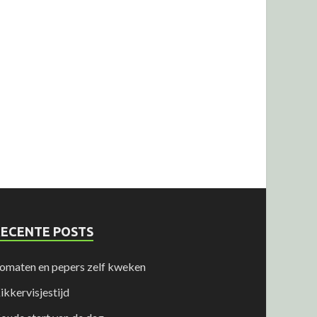
RECENTE POSTS
omaten en pepers zelf kweken
ikkervisjestijd