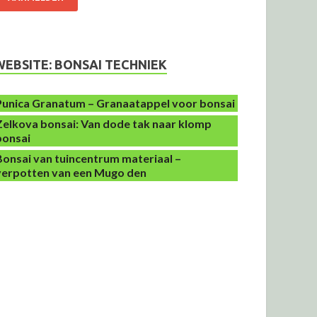
WEBSITE: BONSAI TECHNIEK
Punica Granatum – Granaatappel voor bonsai
Zelkova bonsai: Van dode tak naar klomp
bonsai
Bonsai van tuincentrum materiaal –
verpotten van een Mugo den