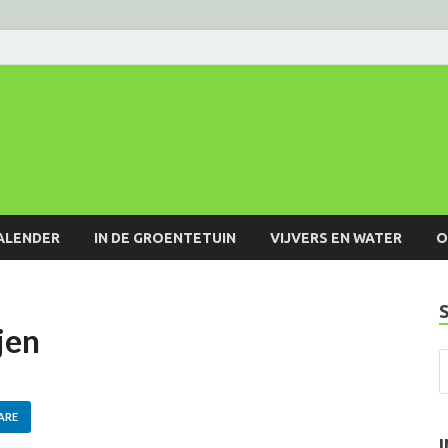
ALENDER
IN DE GROENTETUIN
VIJVERS EN WATER
O
jen
ARE