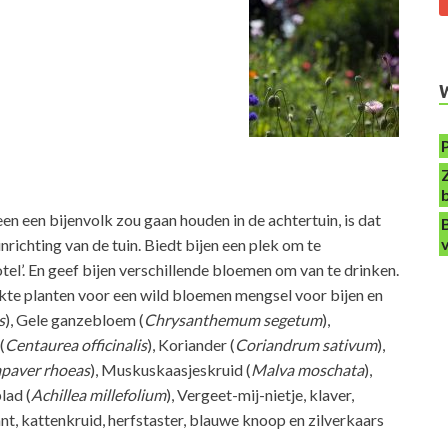
een een bijenvolk zou gaan houden in de achtertuin, is dat
inrichting van de tuin. Biedt bijen een plek om te
tel’. En geef bijen verschillende bloemen om van te drinken.
ikte planten voor een wild bloemen mengsel voor bijen en
s
), Gele ganzebloem (
Chrysanthemum segetum
),
(
Centaurea officinalis
), Koriander (
Coriandrum sativum
),
paver rhoeas
), Muskuskaasjeskruid (
Malva moschata
),
lad (
Achillea millefolium
), Vergeet-mij-nietje, klaver,
t, kattenkruid, herfstaster, blauwe knoop en zilverkaars