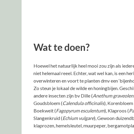
Wat te doen?
Hoewel het natuurlijk heel mooi zou zijn als ieder
niet helemaal reeel. Echter, wat wel kan, is een her
overwinteren en voort te planten dmv een ‘bijenho
Zo steun je lokaal de wilde en honingbijen. Gesch
andere insecten zijn bv Dille (
Anethum graveolen
Goudsbloem (
Calendula officinalis
), Korenbloem 
Boekweit (
Fagopyrum esculentum
), Klaproos (
Pa
Slangenkruid (
Echium vulgare
), Gewoon duizendb
klaprozen, hemelsleutel, muurpeper, bergamotplan