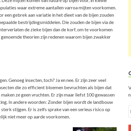
. Deze mijten komen van nature op bijen voor, in kleine
opulaties waar extreme aantallen varroa mijten voorkomen.
een gebrek aan variatie in het dieet van de bijen zouden
bepaalde bestrijdingsmiddelen. Die zouden de bijen via de
terverlaten de zieke bijen dan de korf, om te voorkomen
lle genoemde theorien zijn redenen waarom bijen zwakker
. Genoeg insecten, toch? Ja en nee. Er zijn zeer veel
nsecten die zo efficient bloemen bevruchten als bijen dat
V
n
 maken ze geen vruchten. Er zijn maar liefst 100 gewassen
hting. In andere woorden: Zonder bijen wordt de landbouw
sterk stijgen. Er is zelfs sprake van een serieus risico op
lijk niet meer op aarde voorkomen.