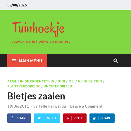
09/08/2026
Tuinhoekje
Jouw groene hoekje op internet
MAIN MENU
APRIL
/
IN DE GROENTETUIN
/
JUNI
/
MEI
/
NU IN DE TUIN
/
PLANTVERZORGING
/
UNCATEGORIZED
Bietjes zaaien
19/06/2011
-
by
Jelle Ferwerda
-
Leave a Comment
SHARE
TWEET
PIN IT
SHARE