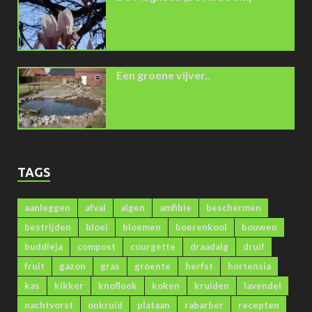
Een groene vijver..
TAGS
aanleggen
afval
algen
amfibie
beschermen
bestrijden
bloei
bloemen
boerenkool
bouwen
buddleja
compost
courgette
draadalg
druif
fruit
gazon
gras
groente
herfst
hortensia
kas
kikker
knoflook
koken
kruiden
lavendel
nachtvorst
onkruid
plataan
rabarber
recepten