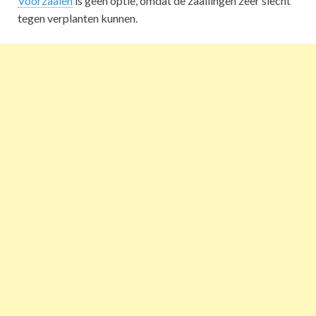
Voorzaaien
is geen optie, omdat de zaailingen zeer slecht
tegen verplanten kunnen.