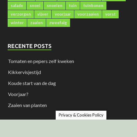
salade
snoei
snoeien
tuin
tuinbonen
verzorgen
vijver
voorjaar
voorzaaien
vorst
winter
zaaien
zweefalg
RECENTE POSTS
Tomaten en pepers zelf kweken
Kikkervisjestijd
Koude start van de dag
Voorjaar?
Zaaien van planten
Privacy & Cookies Policy
Tuinhoekje is een initiatief van Bio-Vision